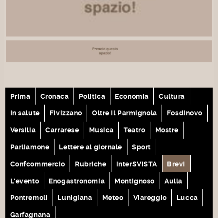
Prima
Cronaca
Politica
Economia
Cultura
In salute
Fivizzano
Oltre il Parmignola
Fosdinovo
Versilia
Carrarese
Musica
Teatro
Mostre
Parliamone
Lettere al giornale
Sport
Confcommercio
Rubriche
interSVISTA
Brevi
L'evento
Enogastronomia
Montignoso
Aulla
Pontremoli
Lunigiana
Meteo
Viareggio
Lucca
Garfagnana