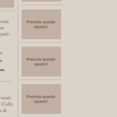
cioni
sa
 può:
ro
sa
 del
rventi
i Colli
a di