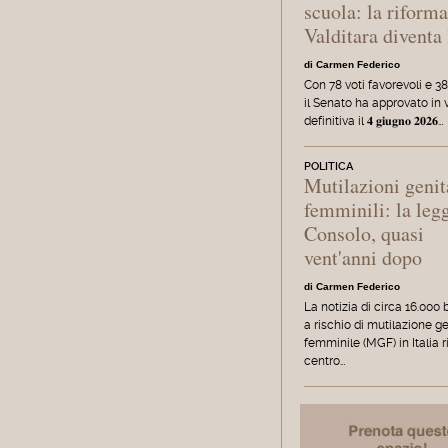
scuola: la riform
Valditara diventa
di Carmen Federico
Con 78 voti favorevoli e 38
il Senato ha approvato in 
definitiva il 𝟒 𝐠𝐢𝐮𝐠𝐧𝐨 𝟐𝟎𝟐𝟔…
POLITICA
Mutilazioni genit
femminili: la leg
Consolo, quasi
vent'anni dopo
di Carmen Federico
La notizia di circa 16.00
a rischio di mutilazione g
femminile (MGF) in Italia r
centro…