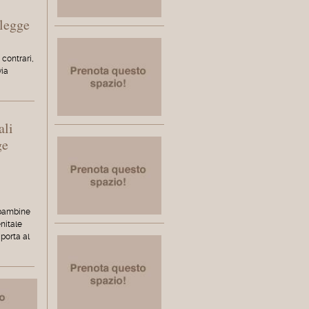
a
 legge
 contrari,
via
ali
ge
0 bambine
enitale
iporta al