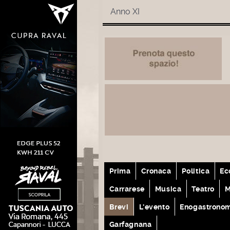
Anno XI
Prima
Cronaca
Politica
Ec
Carrarese
Musica
Teatro
M
Brevi
L'evento
Enogastrono
Garfagnana