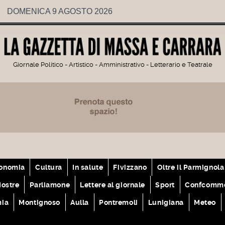
DOMENICA 9 AGOSTO 2026
Giornale Politico - Artistico - Amministrativo - Letterario e Teatrale
onomia
Cultura
In salute
Fivizzano
Oltre il Parmignola
ostre
Parliamone
Lettere al giornale
Sport
Confcomme
mia
Montignoso
Aulla
Pontremoli
Lunigiana
Meteo