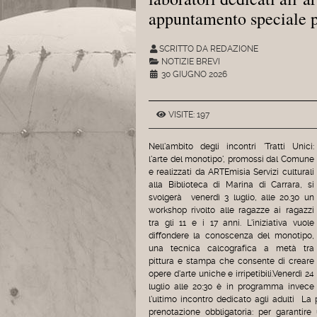
appuntamento speciale pe
SCRITTO DA REDAZIONE
NOTIZIE BREVI
30 GIUGNO 2026
VISITE: 197
Nell'ambito degli incontri 'Tratti Unici:
l'arte del monotipo', promossi dal Comune
e realizzati da ARTEmisia Servizi culturali
alla Biblioteca di Marina di Carrara, si
svolgerà venerdì 3 luglio, alle 20.30 un
workshop rivolto alle ragazze ai ragazzi
tra gli 11 e i 17 anni. L'iniziativa vuole
diffondere la conoscenza del monotipo,
una tecnica calcografica a metà tra
pittura e stampa che consente di creare
opere d'arte uniche e irripetibili.Venerdì 24
luglio alle 20:30 è in programma invece
l'ultimo incontro dedicato agli adulti La 
prenotazione obbligatoria: per garantire