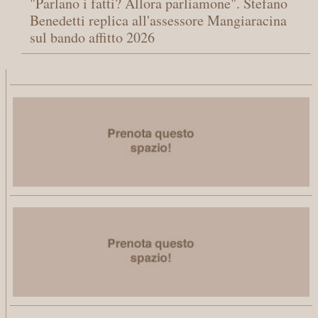
"Parlano i fatti? Allora parliamone". Stefano
Benedetti replica all'assessore Mangiaracina
sul bando affitto 2026