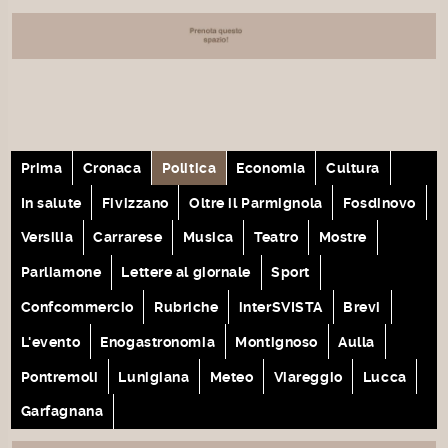
Prima
Cronaca
Politica
Economia
Cultura
In salute
Fivizzano
Oltre il Parmignola
Fosdinovo
Versilia
Carrarese
Musica
Teatro
Mostre
Parliamone
Lettere al giornale
Sport
Confcommercio
Rubriche
interSVISTA
Brevi
L'evento
Enogastronomia
Montignoso
Aulla
Pontremoli
Lunigiana
Meteo
Viareggio
Lucca
Garfagnana