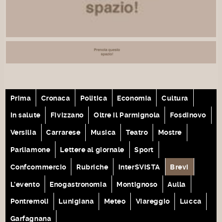
Prima
Cronaca
Politica
Economia
Cultura
In salute
Fivizzano
Oltre il Parmignola
Fosdinovo
Versilia
Carrarese
Musica
Teatro
Mostre
Parliamone
Lettere al giornale
Sport
Confcommercio
Rubriche
interSVISTA
Brevi
L'evento
Enogastronomia
Montignoso
Aulla
Pontremoli
Lunigiana
Meteo
Viareggio
Lucca
Garfagnana